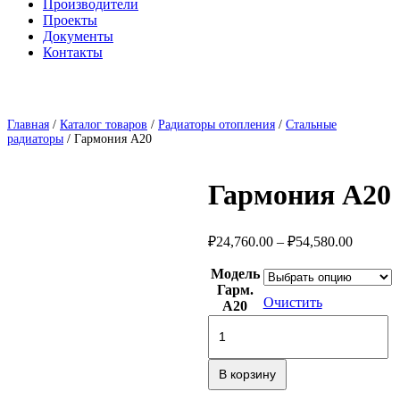
Производители
Проекты
Документы
Контакты
Главная
/
Каталог товаров
/
Радиаторы отопления
/
Стальные
радиаторы
/ Гармония А20
Гармония А20
Диапаз
₽
24,760.00
–
₽
54,580.00
цен:
₽24,760
Модель
Гарм.
–
Очистить
А20
₽54,580
Количество
товара
Гармония
А20
В корзину