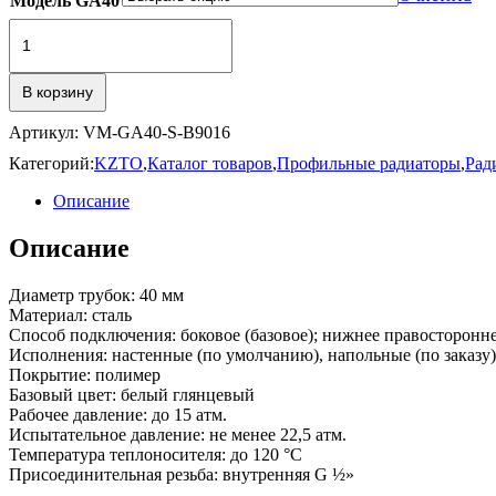
Модель GA40
₽62,352.00
Количество
товара
Гармония
А40
В корзину
Артикул:
VM-GА40-S-B9016
Категорий:
KZTO
,
Каталог товаров
,
Профильные радиаторы
,
Рад
Описание
Описание
Диаметр трубок: 40 мм
Материал: сталь
Способ подключения: боковое (базовое); нижнее правостороннее
Исполнения: настенные (по умолчанию), напольные (по заказу),
Покрытие: полимер
Базовый цвет: белый глянцевый
Рабочее давление: до 15 атм.
Испытательное давление: не менее 22,5 атм.
Температура теплоносителя: до 120 °C
Присоединительная резьба: внутренняя G ½»