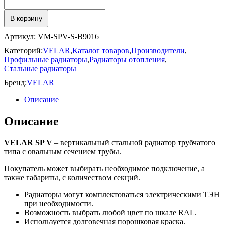
SP
V
В корзину
Артикул:
VM-SPV-S-B9016
Категорий:
VELAR
,
Каталог товаров
,
Производители
,
Профильные радиаторы
,
Радиаторы отопления
,
Стальные радиаторы
Бренд:
VELAR
Описание
Описание
VELAR SP V
– вертикальный стальной радиатор трубчатого
типа c овальным сечением трубы.
Покупатель может выбирать необходимое подключение, а
также габариты, с количеством секций.
Радиаторы могут комплектоваться электрическими ТЭН
при необходимости.
Возможность выбрать любой цвет по шкале RAL.
Используется долговечная порошковая краска.