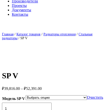
Производители
Проекты
Документы
Контакты
Главная
/
Каталог товаров
/
Радиаторы отопления
/
Стальные
радиаторы
/ SP V
SP V
Диапазон
₽
39,816.00
–
₽
52,391.00
цен:
₽39,816.00
Очистить
Модель SP V
–
Количество
₽52,391.00
товара