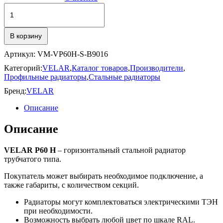
₽44,009.00
Количество
товара
P60
H
В корзину
Артикул:
VM-VP60H-S-B9016
Категорий:
VELAR
,
Каталог товаров
,
Производители
,
Профильные радиаторы
,
Стальные радиаторы
Бренд:
VELAR
Описание
Описание
VELAR P60 H
– горизонтальный стальной радиатор
трубчатого типа.
Покупатель может выбирать необходимое подключение, а
также габариты, с количеством секций.
Радиаторы могут комплектоваться электрическими ТЭН
при необходимости.
Возможность выбрать любой цвет по шкале RAL.