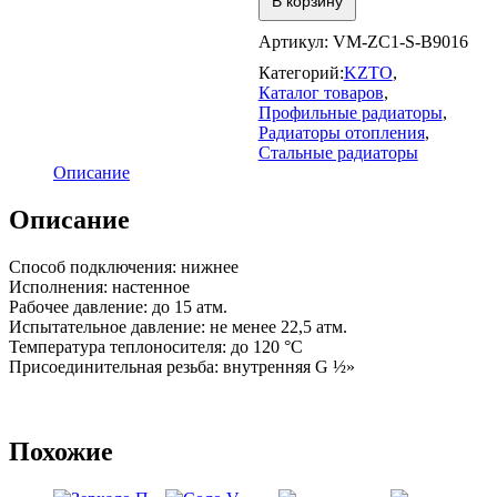
В корзину
исп.
1
Артикул:
VM-ZС1-S-B9016
Категорий:
KZTO
,
Каталог товаров
,
Профильные радиаторы
,
Радиаторы отопления
,
Стальные радиаторы
Описание
Описание
Способ подключения: нижнее
Исполнения: настенное
Рабочее давление: до 15 атм.
Испытательное давление: не менее 22,5 атм.
Температура теплоносителя: до 120 °С
Присоединительная резьба: внутренняя G ½»
Похожие