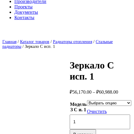
Производители
Проекты
Документы
Контакты
Главная
/
Каталог товаров
/
Радиаторы отопления
/
Стальные
радиаторы
/ Зеркало С исп. 1
Зеркало С
исп. 1
Диапаз
₽
56,170.00
–
₽
60,988.00
цен:
₽56,170
Модель
–
З С и. 1
Очистить
₽60,988
Количество
товара
Зеркало
С