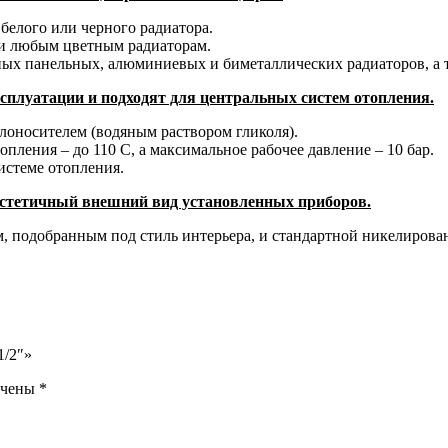
белого или черного радиатора.
 и любым цветным радиаторам.
ьных панельных, алюминиевых и биметаллических радиаторов, а
сплуатации и подходят для центральных систем отопления.
лоносителем (водяным раствором гликоля).
пления – до 110 С, а максимальное рабочее давление – 10 бар.
истеме отопления.
эстетичный внешний вид установленных приборов.
, подобранным под стиль интерьера, и стандартной никелирова
1/2″»
ечены
*