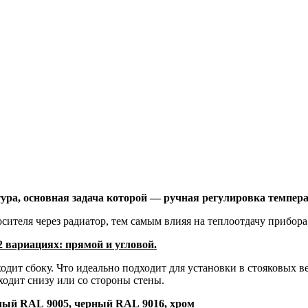
ура, основная задача которой — ручная регулировка темпе
сителя через радиатор, тем самым влияя на теплоотдачу прибора
2 вариациях: прямой и угловой.
одит сбоку. Что идеально подходит для установки в стояковых 
ходит снизу или со стороны стены.
елый
RAL
9005, черный
RAL
9016, хром