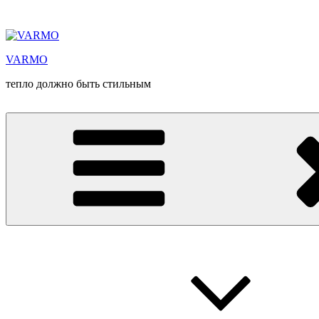
Перейти
к
содержимому
VARMO
тепло должно быть стильным