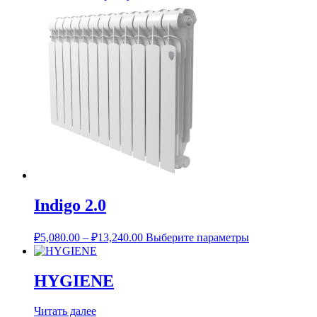
Indigo 2.0
Диапазон
Этот
₽
5,080.00
–
₽
13,240.00
Выберите параметры
цен:
товар
имеет
₽5,080.00
несколько
–
HYGIENE
вариаций.
₽13,240.00
Опции
Читать далее
можно