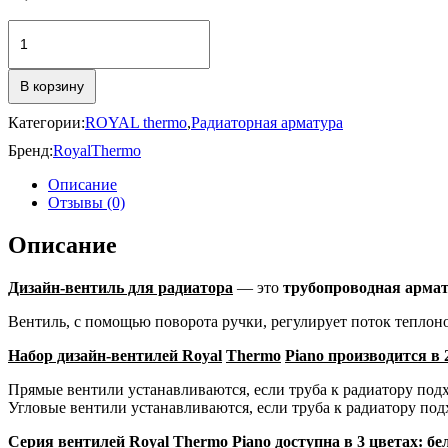
Количество
товара
Дизайн-
вентили
В корзину
PIANO
1/2"
Категории:
ROYAL thermo
,
Радиаторная арматура
Бренд:
RoyalThermo
Описание
Отзывы (0)
Описание
Дизайн-вентиль для радиатора
— это
трубопроводная армат
Вентиль, с помощью поворота ручки, регулирует поток теплоно
Набор дизайн-вентилей
Royal
Thermo
Piano
производится в 
Прямые вентили устанавливаются, если труба к радиатору подх
Угловые вентили устанавливаются, если труба к радиатору под
Серия вентилей
Royal
Thermo
Piano
доступна в 3 цветах: б