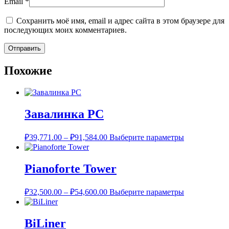
Email
*
Сохранить моё имя, email и адрес сайта в этом браузере для
последующих моих комментариев.
Похожие
Завалинка РС
Диапазон
Этот
₽
39,771.00
–
₽
91,584.00
Выберите параметры
цен:
товар
имеет
₽39,771.00
несколько
–
Pianoforte Tower
вариаций.
₽91,584.00
Опции
Диапазон
Этот
можно
₽
32,500.00
–
₽
54,600.00
Выберите параметры
цен:
товар
выбрать
имеет
на
₽32,500.00
несколько
странице
–
BiLiner
вариаций.
товара.