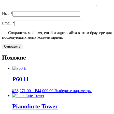
Имя
*
Email
*
Сохранить моё имя, email и адрес сайта в этом браузере для
последующих моих комментариев.
Похожие
P60 H
Диапазон
Этот
₽
36,271.00
–
₽
44,009.00
Выберите параметры
цен:
товар
имеет
₽36,271.00
несколько
–
Pianoforte Tower
вариаций.
₽44,009.00
Опции