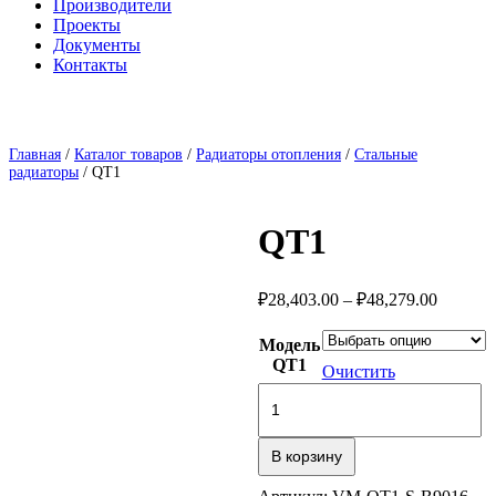
Производители
Проекты
Документы
Контакты
Главная
/
Каталог товаров
/
Радиаторы отопления
/
Стальные
радиаторы
/ QТ1
QТ1
Диапаз
₽
28,403.00
–
₽
48,279.00
цен:
₽28,403
Модель
–
QT1
Очистить
₽48,279
Количество
товара
QТ1
В корзину