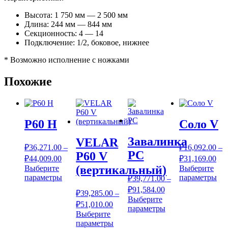
Высота: 1 750 мм — 2 500 мм
Длина: 244 мм — 844 мм
Секционность: 4 — 14
Подключение: 1/2, боковое, нижнее
* Возможно исполнение с ножками
Похожие
P60 H
Соло V
Завалинка
VELAR
₽
36,271.00
–
₽
16,092.00
–
РС
P60 V
Диапазон
Ди
₽
44,009.00
₽
31,169.00
цен:
цен
(вертикальный)
Выберите
Выберите
₽36,271.00
₽16
Этот
Эт
параметры
параметры
₽
39,771.00
–
–
товар
–
тов
Диапазон
₽
91,584.00
₽
39,285.00
–
имеет
им
₽44,009.00
цен:
₽31
Выберите
Диапазон
несколько
₽
51,010.00
нес
₽39,771.00
Этот
параметры
цен:
вариаций.
ва
Выберите
–
товар
₽39,285.00
Опции
Этот
Оп
параметры
имеет
₽91,584.00