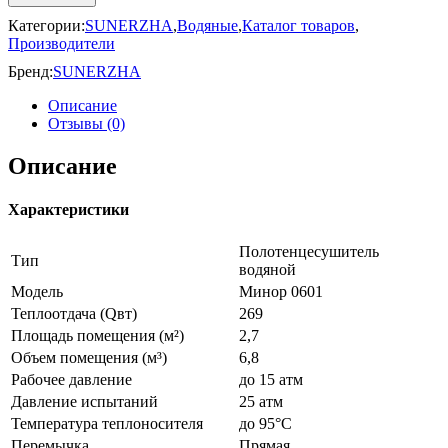
Категории:
SUNERZHA
,
Водяные
,
Каталог товаров
,
Производители
Бренд:
SUNERZHA
Описание
Отзывы (0)
Описание
Характеристики
Полотенцесушитель
Тип
водяной
Модель
Минор 0601
Теплоотдача (Qвт)
269
Площадь помещения (м²)
2,7
Объем помещения (м³)
6,8
Рабочее давление
до 15 атм
Давление испытаний
25 атм
Температура теплоносителя
до 95°С
Перемычка
Прямая