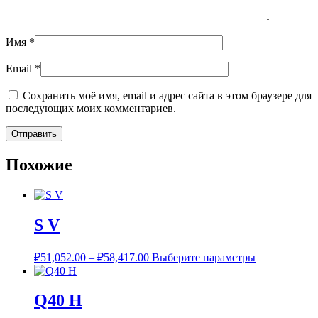
Имя
*
Email
*
Сохранить моё имя, email и адрес сайта в этом браузере для
последующих моих комментариев.
Похожие
S V
Диапазон
Этот
₽
51,052.00
–
₽
58,417.00
Выберите параметры
цен:
товар
имеет
₽51,052.00
несколько
–
Q40 H
вариаций.
₽58,417.00